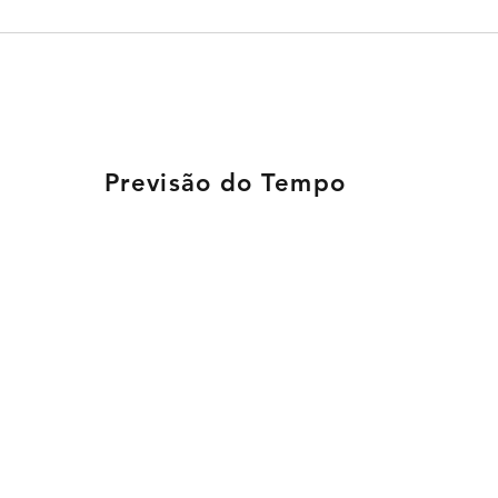
EDITAL DE RETIFICAÇÃO
EDIT
AO EDITAL DE
EDI
CONVOCAÇÃO DA
CON
ASSEMBLEIA GERAL
Previsão do Tempo