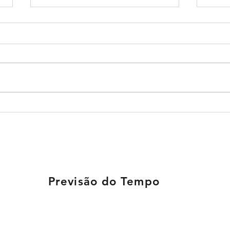
EDITAL DE RETIFICAÇÃO
EDIT
AO EDITAL DE
EDI
CONVOCAÇÃO DA
CON
ASSEMBLEIA GERAL
Previsão do Tempo