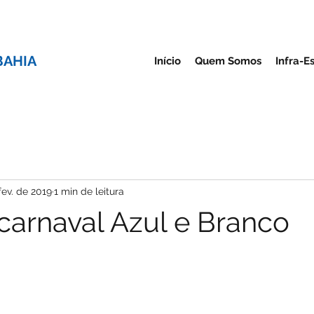
BAHIA
Início
Quem Somos
Infra-E
fev. de 2019
1 min de leitura
 carnaval Azul e Branco