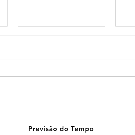
EDITAL DE RETIFICAÇÃO
EDIT
AO EDITAL DE
EDI
CONVOCAÇÃO DA
CON
ASSEMBLEIA GERAL
Previsão do Tempo