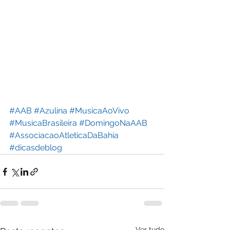
#AAB
#Azulina
#MusicaAoVivo
#MusicaBrasileira
#DomingoNaAAB
#AssociacaoAtleticaDaBahia
#dicasdeblog
Ver tudo