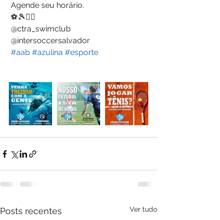
 Agende seu horário. 
 ⚽️🎾🏊‍♂️
 @ctra_swimclub
 @intersoccersalvador 
#aab
#azulina
#esporte
Ver tudo
Posts recentes