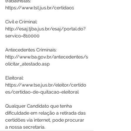
trabalhistas:
https://www.tst.jus.br/certidao1
Civil e Criminal:
http://esaj.tjba.jus.br/esaj/portal.do?
servico=810000
Antecedentes Criminais:
http://www.ba.gov.br/antecedentes/s
olicitar_atestado.asp
Eleitoral:
https://www.tse.jus.br/eleitor/certido
es/certidao-de-quitacao-eleitoral
Qualquer Candidato que tenha 
dificuldade em relação a retirada das 
certidões via internet, pode procurar 
a nossa secretaria.