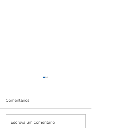
Comentários
EDITAL DE RETIFICAÇÃO
EDITAL DE RET
Escreva um comentário